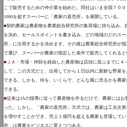
こで販売するための仲介業を始めた。同社はいま全国７００
1000
を超すスーパーに「農家の直売所」を展開している。
■
契約農家は農産物を農業総合研究所の集荷場に持ち込み、
を決め、セールスポイントを書き込み、どの地域のどのスー
所」に出荷するかを決めます。その後は農業総合研究所が指
で運び、スーパーが農家の指定した条件で販売してくれると
■
ＪＡ・市場・仲卸を経由した農産物は店頭に並ぶまでに４
して、この方式だと、出荷してから１日以内に新鮮な野菜を
できる。しかも、何を、いくらで、どんな風に売るかを農家
できる。
■
従来は
JA
の指導に従って農産物を作るだけで、農家にはお
った。しかし、「農家の直売所」方式では、農家は工夫次第
を増やすことができ、売上１億円を超える農家も登場してい
所」は農業をビジネスに変えつつある。