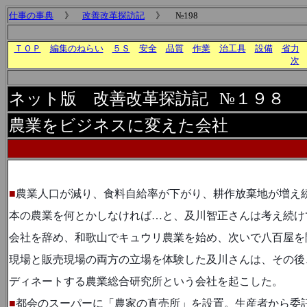
仕事の事典
》
改善改革探訪記
》 №198
ＴＯＰ
編集のねらい
５Ｓ
安全
品質
作業
治工具
設備
省力
次
ネット版 改善改革探訪記
№１９８
農業をビジネスに変えた会社
■
農業人口が減り、食料自給率が下がり、耕作放棄地が増え
本の農業を何とかしなければ…と、及川智正さんは考え続け
会社を辞め、和歌山でキュウリ農業を始め、次いで八百屋を
現場と販売現場の両方の立場を体験した及川さんは、その後
ディネートする農業総合研究所という会社を起こした。
■
都会のスーパーに「農家の直売所」を設置。生産者から委