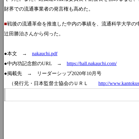
財界での流通事業者の発言権も高めた。
■
戦後の流通革命を推進した中内の事績を、流通科学大学の
辻田勝治さんから伺った。
●本文 →
nakauchi.pdf
●中内功記念館のURL →
https://hall.nakauchi.com/
●掲載先 → リーダーシップ2020年10月号
（発行元・日本監督士協会のＵＲＬ
http://www.kantokus