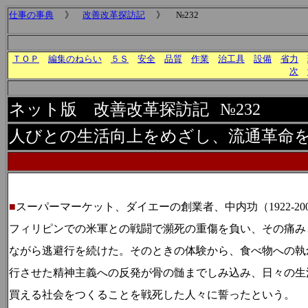
仕事の事典
》
改善改革探訪記
》 №232
ＴＯＰ
編集のねらい
５Ｓ
安全
品質
作業
治工具
設備
省力
次
ネット版 改善改革探訪記
№232
人びとの生活向上をめざし、流通革命
■
スーパーマーケット、ダイエーの創業者、中内功（
1922-20
フィリピンでの米軍との戦闘で瀕死の重傷を負い、その痛み
ながら逃避行を続けた。そのときの体験から、食べ物への執
行させた精神主義への反発が骨の髄までしみ込み、日々の生
買える社会をつくることを戦死した人々に誓ったという。