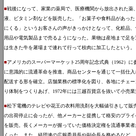
■
戦後になって、家業の薬局で、医療機関から放出された薬
液、ビタミン剤などを販売した。「お菓子や食料品があった
にくる」というお客さんの声がきっかけとなって、化粧品、
用品や電気製品まで売るようになった。果物は産地まで足を
は生きた牛を屠場まで連れて行って枝肉に加工したという。
■
アメリカのスーパーマーケット
25
周年記念式典（
196
2）に
に意識的に流通革命を推進。商品センターを通じて一括仕入
配送する形を確立。店舗業務の標準化を図り、各地にチェー
り体制をつくりあげ、
1972
年には三越百貨店を抜いて小売業
■
松下電機のテレビや花王の衣料用洗剤を大幅値引きして販
の出荷停止に会ったが、他メーカーと提携して格安のプライ
を販売。長くメーカーが握っていた価格決定権を流通事業者
くった。また、経団連の広報委員長や副会長を務めるなど、